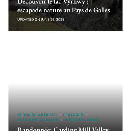
Découvrir le lac Vyrnwy :
escapade nature au Pays de Galles
UPDATED ON
JUNE 26, 2025
DERNIERS ARTICLES
FEATURED
RANDONNÉES AU UK
WEST MIDLANDS
Randonnée: Carding Mill Valley