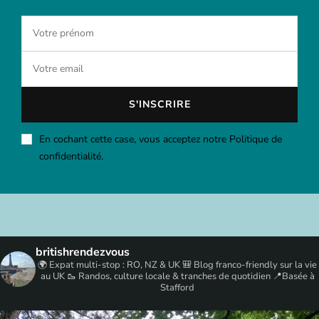
En cochant cette case, vous acceptez notre Politique de
confidentialité.
britishrendezvous
🌍 Expat multi-stop : RO, NZ & UK
🎒 Blog franco-friendly sur la vie
au UK
🥾 Randos, culture locale & tranches de quotidien
📍Basée à
Stafford