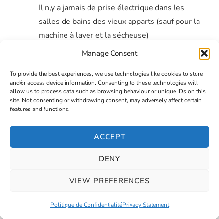
Il n,y a jamais de prise électrique dans les
salles de bains des vieux apparts (sauf pour la
machine à laver et la sécheuse)
Manage Consent
Il y a aussi beaucoup de portes avec des
loquets en Australie et au Canada. Le moins
To provide the best experiences, we use technologies like cookies to store
côté sécurité : C,est que tu peux les ouvrir avec
and/or access device information. Consenting to these technologies will
allow us to process data such as browsing behaviour or unique IDs on this
une radio (tu sais, les jolies radios qu’on fait
site. Not consenting or withdrawing consent, may adversely affect certain
features and functions.
quand on a mal au dos par exemple… Véridique
!)
ACCEPT
Pour le neighbourhood watch area, j’ai vu ça à
DENY
Sydney aussi… Je ne l’ai pas vu à Montréal mais
comme il n’y a pas de volet et souvent pas de
VIEW PREFERENCES
rideaux, on voit souvent ce qui se passe chez
les gens au rez de chaussée… alors c’est un
Politique de Confidentialité
Privacy Statement
peu pareil… Contrairement à la France où on se