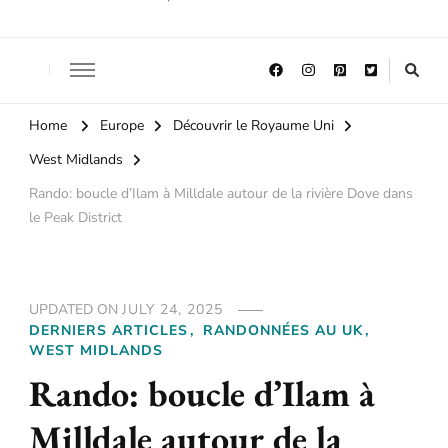
Home
Europe
Découvrir le Royaume Uni
West Midlands
Rando: boucle d’Ilam à Milldale autour de la rivière Dove dans
le Peak District
UPDATED ON
JULY 24, 2025
DERNIERS ARTICLES
RANDONNÉES AU UK
WEST MIDLANDS
Rando: boucle d’Ilam à
Milldale autour de la