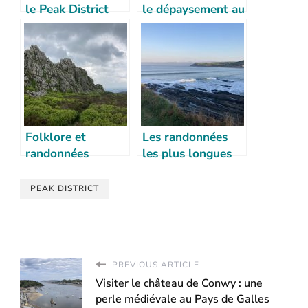
le Peak District
le dépaysement au
coeur des
Midlands
Folklore et
Les randonnées
randonnées
les plus longues
mystiques du
d’Angleterre
Shropshire
PEAK DISTRICT
PREVIOUS ARTICLE
Visiter le château de Conwy : une
perle médiévale au Pays de Galles