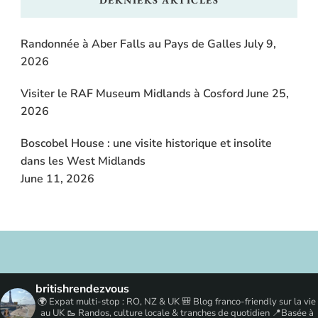
Randonnée à Aber Falls au Pays de Galles
July 9,
2026
Visiter le RAF Museum Midlands à Cosford
June 25,
2026
Boscobel House : une visite historique et insolite
dans les West Midlands
June 11, 2026
britishrendezvous
🌍 Expat multi-stop : RO, NZ & UK
🎒 Blog franco-friendly sur la vie
au UK
🥾 Randos, culture locale & tranches de quotidien
📍Basée à