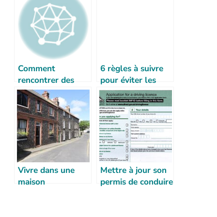
Comment
6 règles à suivre
rencontrer des
pour éviter les
français à Londres
arnaques au
?
logement à
Londres
Vivre dans une
Mettre à jour son
maison
permis de conduire
britannique: 15
britannique
trucs insolites