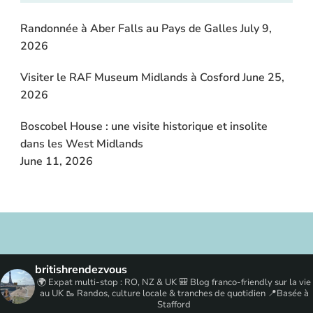
Randonnée à Aber Falls au Pays de Galles
July 9,
2026
Visiter le RAF Museum Midlands à Cosford
June 25,
2026
Boscobel House : une visite historique et insolite
dans les West Midlands
June 11, 2026
britishrendezvous
🌍 Expat multi-stop : RO, NZ & UK
🎒 Blog franco-friendly sur la vie
au UK
🥾 Randos, culture locale & tranches de quotidien
📍Basée à
Stafford