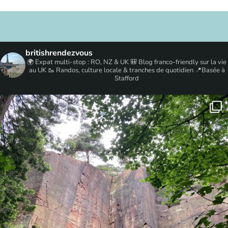
britishrendezvous
🌍 Expat multi-stop : RO, NZ & UK
🎒 Blog franco-friendly sur la vie
au UK
🥾 Randos, culture locale & tranches de quotidien
📍Basée à
Stafford