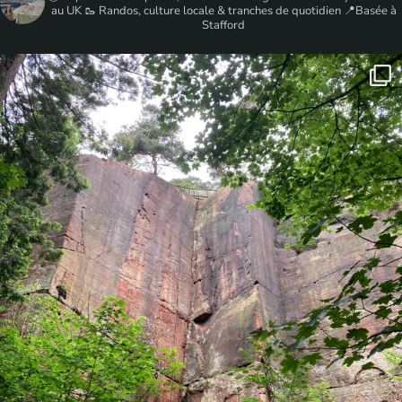
au UK
🥾 Randos, culture locale & tranches de quotidien
📍Basée à
Stafford