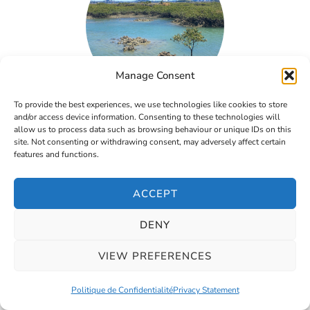
Manage Consent
To provide the best experiences, we use technologies like cookies to store
Lire le guide sur la vie en NZ
and/or access device information. Consenting to these technologies will
allow us to process data such as browsing behaviour or unique IDs on this
site. Not consenting or withdrawing consent, may adversely affect certain
features and functions.
VIVRE EN ROUMANIE
ACCEPT
DENY
VIEW PREFERENCES
Politique de Confidentialité
Privacy Statement