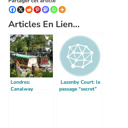
Partager cet article
Articles En Lien...
Londres:
Lazenby Court: le
Canalway
passage “secret”
Cavalcade à Little
au coeur de
Venice
Covent Garden à
Londres