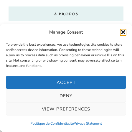
A PROPOS
Manage Consent
To provide the best experiences, we use technologies like cookies to store
and/or access device information. Consenting to these technologies will
allow us to process data such as browsing behaviour or unique IDs on this
site. Not consenting or withdrawing consent, may adversely affect certain
features and functions.
ACCEPT
DENY
Bonjour ! Je m'appelle Lucie et ce site c'est mon
petit coin d'internet où l'on parle expatriation,
VIEW PREFERENCES
rando et quotidien au UK. J'ai vécu en Roumanie
Politique de Confidentialité
Privacy Statement
et Nouvelle-Zélande donc vous trouverez plein