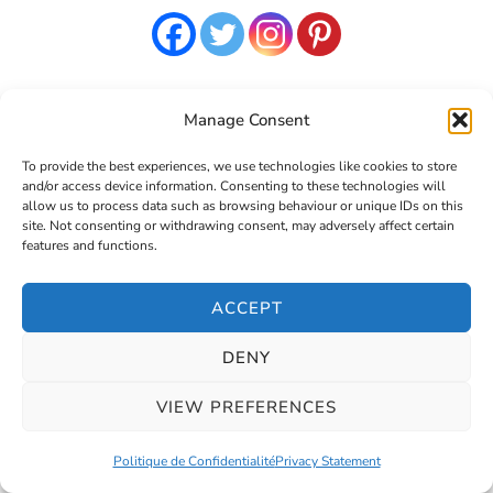
Manage Consent
RECHERCHER…
To provide the best experiences, we use technologies like cookies to store
and/or access device information. Consenting to these technologies will
allow us to process data such as browsing behaviour or unique IDs on this
Looking
site. Not consenting or withdrawing consent, may adversely affect certain
for
features and functions.
Something?
ACCEPT
S’ABONNER À LA NEWSLETTER
DENY
VIEW PREFERENCES
Newsletter
Politique de Confidentialité
Privacy Statement