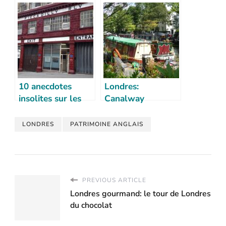
London
Hall et Kensington
Gardens
10 anecdotes
Londres:
insolites sur les
Canalway
transports
Cavalcade à Little
londoniens
Venice
LONDRES
PATRIMOINE ANGLAIS
PREVIOUS ARTICLE
Londres gourmand: le tour de Londres
du chocolat