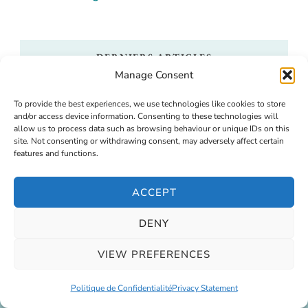
DERNIERS ARTICLES
Manage Consent
Randonnée à Aber Falls au Pays de Galles
July 9,
To provide the best experiences, we use technologies like cookies to store
2026
and/or access device information. Consenting to these technologies will
allow us to process data such as browsing behaviour or unique IDs on this
site. Not consenting or withdrawing consent, may adversely affect certain
Visiter le RAF Museum Midlands à Cosford
June 25,
features and functions.
2026
ACCEPT
Boscobel House : une visite historique et insolite
dans les West Midlands
DENY
June 11, 2026
VIEW PREFERENCES
Politique de Confidentialité
Privacy Statement