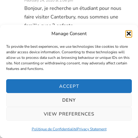
February 24, 2020 at 2:06 pm
Bonjour, je recherche un étudiant pour nous
faire visiter Canterbury, nous sommes une
famille avec 3 enfants.
Manage Consent
REPLY
To provide the best experiences, we use technologies like cookies to store
and/or access device information. Consenting to these technologies will
allow us to process data such as browsing behaviour or unique IDs on this
site. Not consenting or withdrawing consent, may adversely affect certain
features and functions.
Leave a Reply
ACCEPT
DENY
VIEW PREFERENCES
Politique de Confidentialité
Privacy Statement